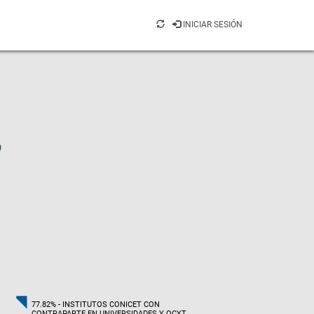
INICIAR SESIÓN
o
77.82% - INSTITUTOS CONICET CON
CONTRAPARTE EN UNIVERSIDADES Y OCYT